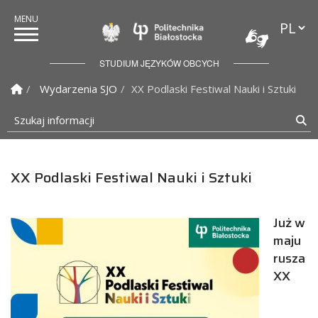
Przełąc
Politechnika Białostock
STUDIUM JĘZYKÓW OBCYCH
Strona Główna
Wydarzenia SJO
XX Podlaski Festiwal Nauki i Sztuki
Szukaj informacji
Sz
XX Podlaski Festiwal Nauki i Sztuki
Już w
maju
rusza
XX