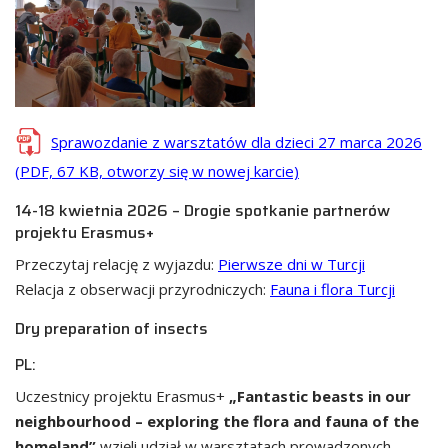
Sprawozdanie z warsztatów dla dzieci 27 marca 2026
(PDF, 67 KB, otworzy się w nowej karcie)
14-18 kwietnia 2026 – Drogie spotkanie partnerów
projektu Erasmus+
Przeczytaj relację z wyjazdu:
Pierwsze dni w Turcji
Relacja z obserwacji przyrodniczych:
Fauna i flora Turcji
Dry preparation of insects
PL:
Uczestnicy projektu Erasmus+
„Fantastic beasts in our
neighbourhood – exploring the flora and fauna of the
homeland”
wzięli udział w warsztatach prowadzonych