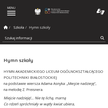
Akademickie Liceum Ogól
Strona Główna
Szkoła
Hymn szkoły
Szukaj informacji
Sz
Hymn szkoły
HYMN AKADEMICKIEGO LICEUM OGÓLNOKSZTAŁCĄCEGO
POLITECHNIKI BIAŁOSTOCKIEJ
na podstawie wiersza Adama Asnyka: „Miejcie nadzieję”,
na melodię Z. Preisnera.
Miejcie nadzieję!… Nie tę lichą, marną
Co rdzeń spróchniały w wątły kwiat ubiera,