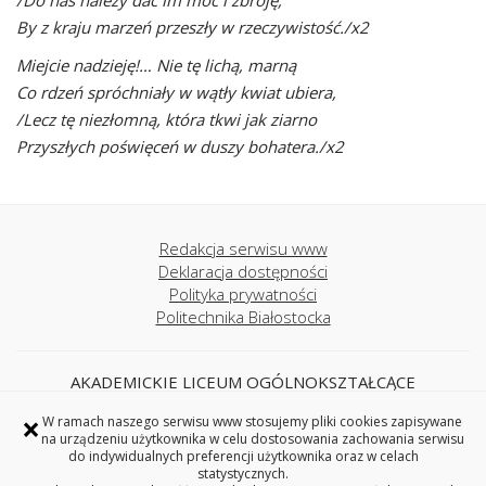
/Do nas należy dać im moc i zbroję,
By z kraju marzeń przeszły w rzeczywistość./x2
Miejcie nadzieję!… Nie tę lichą, marną
Co rdzeń spróchniały w wątły kwiat ubiera,
/Lecz tę niezłomną, która tkwi jak ziarno
Przyszłych poświęceń w duszy bohatera./x2
Redakcja serwisu www
Deklaracja dostępności
Polityka prywatności
Politechnika Białostocka
AKADEMICKIE LICEUM OGÓLNOKSZTAŁCĄCE
POLITECHNIKI BIAŁOSTOCKIEJ
×
W ramach naszego serwisu www stosujemy pliki cookies zapisywane
ul. Wiejska 45A, 15-351 Białystok,
na urządzeniu użytkownika w celu dostosowania zachowania serwisu
tel. 85 746 71 31
do indywidualnych preferencji użytkownika oraz w celach
e-mail: liceum@pb.edu.pl
statystycznych.