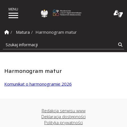
Akademickie Liceum Ogól
Strona Główna
Matura
Harmonogram matur
Szukaj informacji
Sz
Harmonogram matur
Komunikat o harmonogramie 2026
Redakcja serwisu www
Deklaracja dostępności
Polityka prywatności