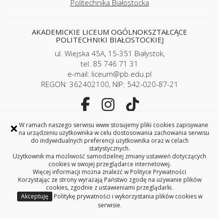
Politechnika Białostocka
AKADEMICKIE LICEUM OGÓLNOKSZTAŁCĄCE
POLITECHNIKI BIAŁOSTOCKIEJ
ul. Wiejska 45A, 15-351 Białystok,
tel. 85 746 71 31
e-mail: liceum@pb.edu.pl
REGON: 362402100, NIP: 542-020-87-21
×
Copyright © 2026 Politechnika Białostocka
W ramach naszego serwisu www stosujemy pliki cookies zapisywane
na urządzeniu użytkownika w celu dostosowania zachowania serwisu
do indywidualnych preferencji użytkownika oraz w celach
statystycznych.
Użytkownik ma możliwość samodzielnej zmiany ustawień dotyczących
cookies w swojej przeglądarce internetowej.
Więcej informacji można znaleźć w
Polityce Prywatności
Korzystając ze strony wyrażają Państwo zgodę na używanie plików
cookies, zgodnie z ustawieniami przeglądarki.
Akceptuję
Politykę prywatności i wykorzystania plików cookies w
serwisie.