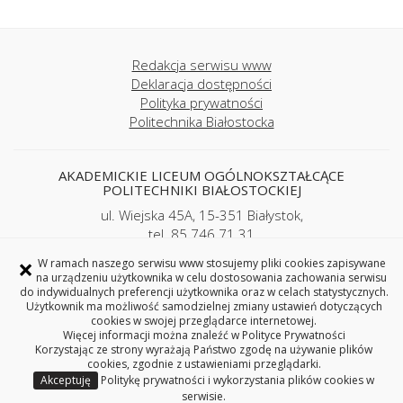
Redakcja serwisu www
Deklaracja dostępności
Polityka prywatności
Politechnika Białostocka
AKADEMICKIE LICEUM OGÓLNOKSZTAŁCĄCE
POLITECHNIKI BIAŁOSTOCKIEJ
ul. Wiejska 45A, 15-351 Białystok,
tel. 85 746 71 31
e-mail: liceum@pb.edu.pl
×
W ramach naszego serwisu www stosujemy pliki cookies zapisywane
REGON: 362402100, NIP: 542-020-87-21
na urządzeniu użytkownika w celu dostosowania zachowania serwisu
do indywidualnych preferencji użytkownika oraz w celach statystycznych.
Użytkownik ma możliwość samodzielnej zmiany ustawień dotyczących
cookies w swojej przeglądarce internetowej.
Więcej informacji można znaleźć w
Polityce Prywatności
Copyright © 2026 Politechnika Białostocka
Korzystając ze strony wyrażają Państwo zgodę na używanie plików
cookies, zgodnie z ustawieniami przeglądarki.
Akceptuję
Politykę prywatności i wykorzystania plików cookies w
serwisie.