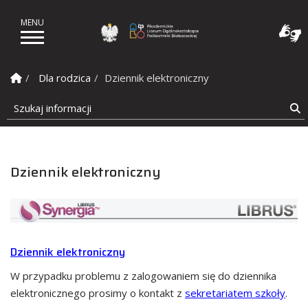
Akademickie Liceum Ogó
Strona Główna
Dla rodzica
Dziennik elektroniczny
Szukaj informacji
S
Dziennik elektroniczny
Dziennik elektroniczny
W przypadku problemu z zalogowaniem się do dziennika
elektronicznego prosimy o kontakt z
sekretariatem szkoły
.