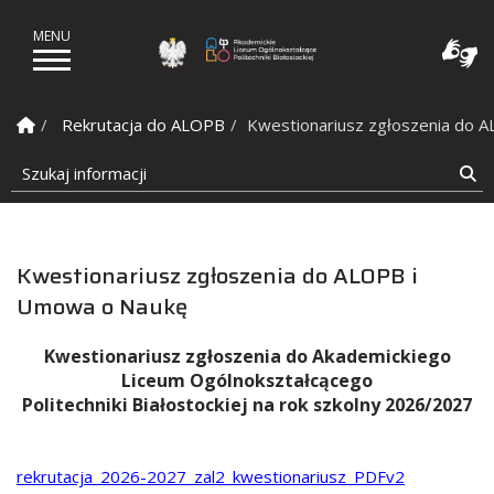
Akademickie Liceum Ogól
Strona Główna
Rekrutacja do ALOPB
Kwestionariusz zgłoszenia do 
Szukaj informacji
Sz
Kwestionariusz zgłoszenia do ALOPB i
Umowa o Naukę
Kwestionariusz zgłoszenia do Akademickiego
Liceum Ogólnokształcącego
Politechniki Białostockiej na rok szkolny 2026/2027
rekrutacja_2026-2027_zal2_kwestionariusz_PDFv2