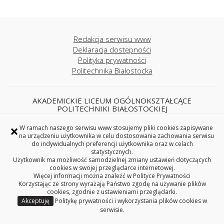
Redakcja serwisu www
Deklaracja dostępności
Polityka prywatności
Politechnika Białostocka
AKADEMICKIE LICEUM OGÓLNOKSZTAŁCĄCE
POLITECHNIKI BIAŁOSTOCKIEJ
ul. Wiejska 45A, 15-351 Białystok,
×
W ramach naszego serwisu www stosujemy pliki cookies zapisywane
tel. 85 746 71 31
na urządzeniu użytkownika w celu dostosowania zachowania serwisu
e-mail: liceum@pb.edu.pl
do indywidualnych preferencji użytkownika oraz w celach
statystycznych.
REGON: 362402100, NIP: 542-020-87-21
Użytkownik ma możliwość samodzielnej zmiany ustawień dotyczących
cookies w swojej przeglądarce internetowej.
Więcej informacji można znaleźć w
Polityce Prywatności
Korzystając ze strony wyrażają Państwo zgodę na używanie plików
cookies, zgodnie z ustawieniami przeglądarki.
Copyright © 2026 Politechnika Białostocka
Akceptuję
Politykę prywatności i wykorzystania plików cookies w
serwisie.