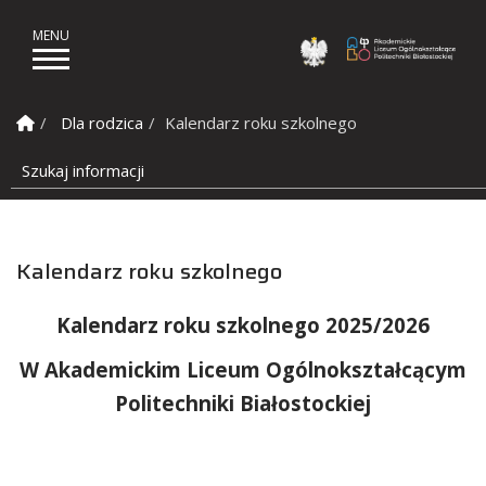
Akad
Strona Główna
Dla rodzica
Kalendarz roku szkolnego
Szukaj informacji
Kalendarz roku szkolnego
Kalendarz roku szkolnego 2025/2026
W Akademickim Liceum Ogólnokształcącym
Politechniki Białostockiej