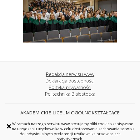
Redakcja serwisu www
Deklaracja dostępności
Polityka prywatności
Politechnika Białostocka
AKADEMICKIE LICEUM OGÓLNOKSZTAŁCĄCE
POLITECHNIKI BIAŁOSTOCKIEJ
×
W ramach naszego serwisu www stosujemy pliki cookies zapisywane
ul. Wiejska 45A, 15-351 Białystok,
na urządzeniu użytkownika w celu dostosowania zachowania serwisu
tel. 85 746 71 31
do indywidualnych preferencji użytkownika oraz w celach
e-mail: liceum@pb.edu.pl
statystycznych.