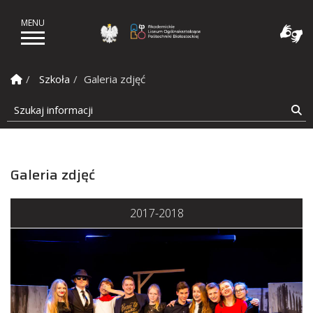
Akademickie Liceum Ogól
Strona Główna
Szkoła
Galeria zdjęć
Szukaj informacji
Sz
Galeria zdjęć
2017-2018