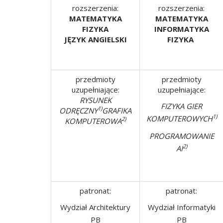
rozszerzenia:
rozszerzenia:
MATEMATYKA
MATEMATYKA
FIZYKA
INFORMATYKA
JĘZYK ANGIELSKI
FIZYKA
przedmioty
przedmioty
uzupełniające:
uzupełniające:
RYSUNEK
FIZYKA GIER
1)
ODRĘCZNY
GRAFIKA
1)
KOMPUTEROWYCH
2)
KOMPUTEROWA
PROGRAMOWANIE
2)
AI
patronat:
patronat:
Wydział Architektury
Wydział Informatyki
PB
PB