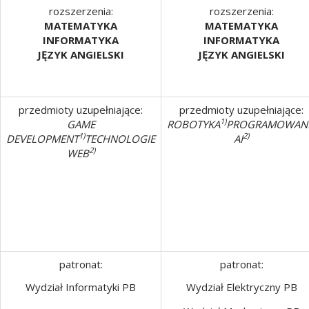
rozszerzenia:
rozszerzenia:
MATEMATYKA
MATEMATYKA
INFORMATYKA
INFORMATYKA
JĘZYK ANGIELSKI
JĘZYK ANGIELSKI
przedmioty uzupełniające:
przedmioty uzupełniające:
1)
GAME
ROBOTYKA
PROGRAMOWANI
1)
2)
DEVELOPMENT
TECHNOLOGIE
AI
2)
WEB
patronat:
patronat:
Wydział Informatyki PB
Wydział Elektryczny PB