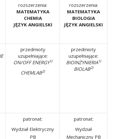
rozszerzenia:
rozszerzenia:
MATEMATYKA
MATEMATYKA
CHEMIA
BIOLOGIA
JĘZYK ANGIELSKI
JĘZYK ANGIELSKI
przedmioty
przedmioty
E
uzupełniające:
uzupełniające:
1)
1)
ON/OFF ENERGY
BIOINŻYNIERIA
2)
BIOLAB
2)
CHEMLAB
patronat:
patronat:
Wydział Elektryczny
Wydział
PB
Mechaniczny PB