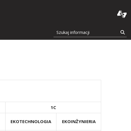
ceum Ogólnokształcące Politechniki Białostockiej
Szukaj informacji
Szu
1C
EKOTECHNOLOGIA
EKOINŻYNIERIA