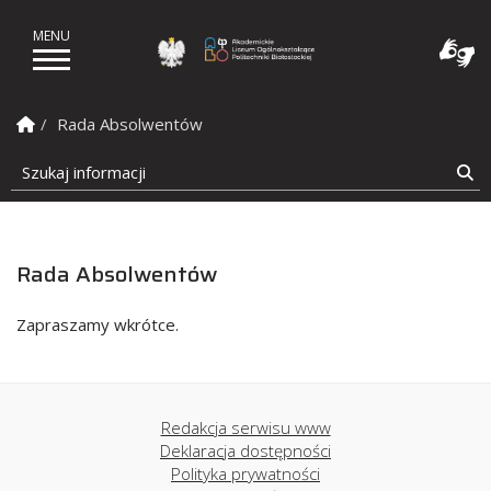
Akademickie Liceum Ogól
Strona Główna
Rada Absolwentów
Szukaj informacji
Sz
Rada Absolwentów
Zapraszamy wkrótce.
Redakcja serwisu www
Deklaracja dostępności
Polityka prywatności