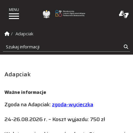
Akademickie Liceum Ogól
Strona Główna
Adapciak
Szukaj informacji
Sz
Adapciak
Ważne informacje
Zgoda na Adapciak:
zgoda-wycieczka
24-26.08.2026 r. – Koszt wyjazdu: 750 zł