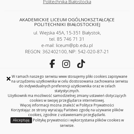
Politechnika Białostocka
AKADEMICKIE LICEUM OGÓLNOKSZTAŁCĄCE
POLITECHNIKI BIAŁOSTOCKIEJ
ul. Wiejska 45A, 15-351 Białystok,
tel. 85 746 71 31
e-mail: liceum@pb.edu.pl
REGON: 362402100, NIP: 542-020-87-21
×
Copyright © 2026 Politechnika Białostocka
W ramach naszego serwisu www stosujemy pliki cookies zapisywane
na urządzeniu użytkownika w celu dostosowania zachowania serwisu
do indywidualnych preferencji użytkownika oraz w celach
statystycznych.
Użytkownik ma możliwość samodzielnej zmiany ustawień dotyczących
cookies w swojej przeglądarce internetowej.
Więcej informacji można znaleźć w
Polityce Prywatności
Korzystając ze strony wyrażają Państwo zgodę na używanie plików
cookies, zgodnie z ustawieniami przeglądarki.
Akceptuję
Politykę prywatności i wykorzystania plików cookies w
serwisie.