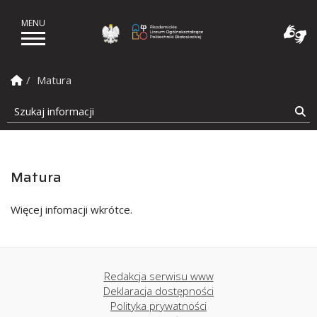
Akademickie Liceum Ogól
Strona Główna
Matura
Szukaj informacji
Sz
Matura
Więcej infomacji wkrótce.
Redakcja serwisu www
Deklaracja dostępności
Polityka prywatności