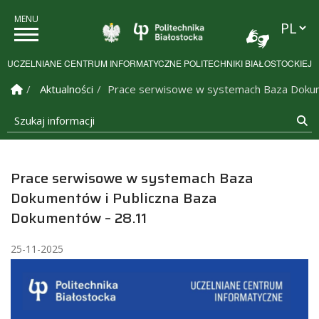
Przełąc
Politechnika Białostock
UCZELNIANE CENTRUM INFORMATYCZNE POLITECHNIKI BIAŁOSTOCKIEJ
Strona Główna
Aktualności
Prace serwisowe w systemach Baza Dokum
Szukaj informacji
Sz
Prace serwisowe w systemach Baza
Dokumentów i Publiczna Baza
Dokumentów – 28.11
25-11-2025