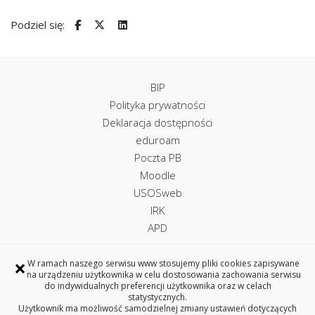
Podziel się:
BIP
Polityka prywatności
Deklaracja dostępności
eduroam
Poczta PB
Moodle
USOSweb
IRK
APD
×
W ramach naszego serwisu www stosujemy pliki cookies zapisywane
na urządzeniu użytkownika w celu dostosowania zachowania serwisu
Uczelniane Centrum Informatyczne
do indywidualnych preferencji użytkownika oraz w celach
statystycznych.
ul. Wiejska 45A, 15-351 Białystok
Użytkownik ma możliwość samodzielnej zmiany ustawień dotyczących