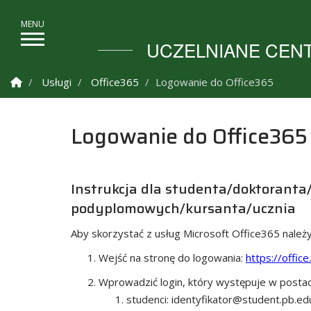
UCZELNIANE CENT
Strona Główna
Usługi
Office365
Logowanie do Office365
Logowanie do Office365
Instrukcja dla studenta/doktoranta
podyplomowych/kursanta/ucznia
Aby skorzystać z usług Microsoft Office365 należy
Wejść na stronę do logowania:
https://offic
Wprowadzić login, który występuje w postac
studenci: identyfikator@student.pb.edu