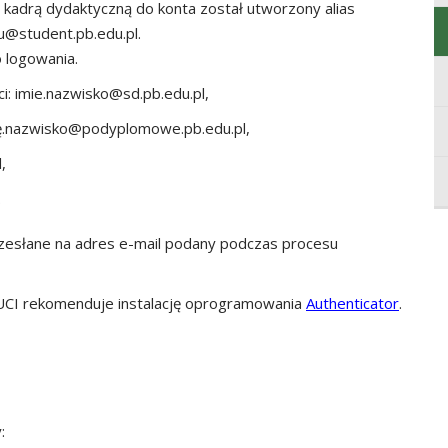
z kadrą dydaktyczną do konta
został utworzony alias
u@student.pb.edu.pl.
do logowania.
i: imie.nazwisko@sd.pb.edu.pl,
ę.nazwisko@podyplomowe.pb.edu.pl,
,
.
zesłane na adres e-mail podany podczas procesu
UCI rekomenduje instalację oprogramowania
Authenticator
.
: