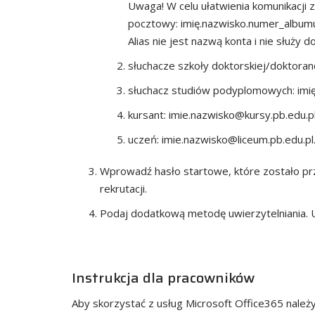
Uwaga! W celu ułatwienia komunikacji 
pocztowy: imię.nazwisko.numer_album
Alias nie jest nazwą konta i nie służy 
słuchacze szkoły doktorskiej/doktoranc
słuchacz studiów podyplomowych: imi
kursant: imie.nazwisko@kursy.pb.edu.pl
uczeń: imie.nazwisko@liceum.pb.edu.pl
Wprowadź hasło startowe, które zostało pr
rekrutacji.
Podaj dodatkową metodę uwierzytelniania. 
Instrukcja dla pracowników
Aby skorzystać z usług Microsoft Office365 należy