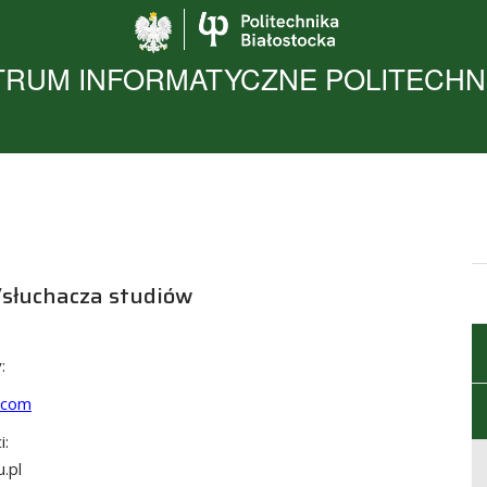
Politechnika Biało
RUM INFORMATYCZNE POLITECHNI
/słuchacza studiów
:
e.com
i:
.pl