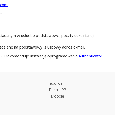
.com.
i:
siadanym w usłudze podstawowej poczty uczelnianej.
zesłane na podstawowy, służbowy adres e-mail.
UCI rekomenduje instalację oprogramowania
Authenticator
.
eduroam
Poczta PB
Moodle