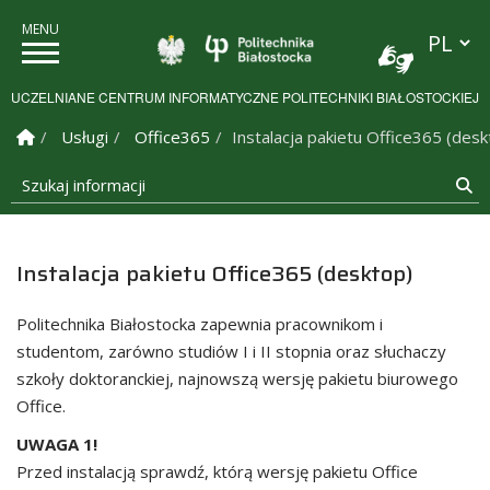
Przełącz
Politechnika Białostock
UCZELNIANE CENTRUM INFORMATYCZNE POLITECHNIKI BIAŁOSTOCKIEJ
Strona Główna
Usługi
Office365
Instalacja pakietu Office365 (desk
Szukaj informacji
Sz
Instalacja pakietu Office365 (desktop)
Politechnika Białostocka zapewnia pracownikom i
studentom, zarówno studiów I i II stopnia oraz słuchaczy
szkoły doktoranckiej, najnowszą wersję pakietu biurowego
Office.
UWAGA 1!
Przed instalacją sprawdź, którą wersję pakietu Office