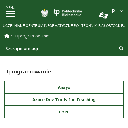
Przełącz
Politechnika Białostock
UCZELNIANE CENTRUM INFORMATYCZNE POLITECHNIKI BIAŁOSTOCKIEJ
Strona Główna
Oprogramowanie
Szukaj informacji
Sz
Oprogramowanie
Ansys
Azure Dev Tools for Teaching
CYPE