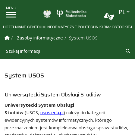
Przełąc
Politechnika Białostock
UCZELNIANE CENTRUM INFORMATYCZNE POLITECHNIKI BIAŁOSTOCKIEJ
Strona Główna
Zasoby informatyczne
System USOS
Szukaj informacji
Sz
System USOS
Uniwersytecki System Obsługi Studiów
Uniwersytecki System Obsługi
Studiów
(USOS,
usos.edu.pl
) należy do kategorii
ewidencyjnych systemów informatycznych, którego
przeznaczeniem jest kompleksowa obsługa spraw studiów,