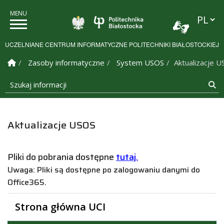
Przełąc
Politechnika Białostock
UCZELNIANE CENTRUM INFORMATYCZNE POLITECHNIKI BIAŁOSTOCKIEJ
Strona Główna
Zasoby informatyczne
System USOS
Aktualizacje 
Szukaj informacji
Sz
Aktualizacje USOS
Pliki do pobrania dostępne
tutaj.
Uwaga: Pliki są dostępne po zalogowaniu danymi do
Office365.
Strona główna UCI