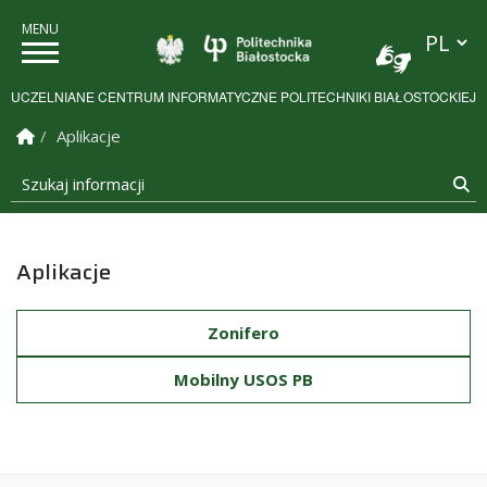
Przełącz
Politechnika Białostock
UCZELNIANE CENTRUM INFORMATYCZNE POLITECHNIKI BIAŁOSTOCKIEJ
Strona Główna
Aplikacje
Szukaj informacji
Sz
Aplikacje
Zonifero
Mobilny USOS PB