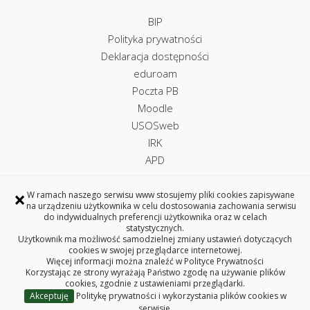
BIP
Polityka prywatności
Deklaracja dostępności
eduroam
Poczta PB
Moodle
USOSweb
IRK
APD
×
W ramach naszego serwisu www stosujemy pliki cookies zapisywane
na urządzeniu użytkownika w celu dostosowania zachowania serwisu
Uczelniane Centrum Informatyczne
do indywidualnych preferencji użytkownika oraz w celach
statystycznych.
ul. Wiejska 45A, 15-351 Białystok
Użytkownik ma możliwość samodzielnej zmiany ustawień dotyczących
tel. +48 85 746 97 75
cookies w swojej przeglądarce internetowej.
Więcej informacji można znaleźć w
Polityce Prywatności
e-mail: uci@pb.edu.pl
Korzystając ze strony wyrażają Państwo zgodę na używanie plików
Copyright © 2026 Politechnika Białostocka
cookies, zgodnie z ustawieniami przeglądarki.
Akceptuję
Politykę prywatności i wykorzystania plików cookies w
serwisie.