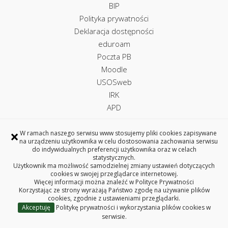
BIP
Polityka prywatności
Deklaracja dostępności
eduroam
Poczta PB
Moodle
USOSweb
IRK
APD
×
W ramach naszego serwisu www stosujemy pliki cookies zapisywane
na urządzeniu użytkownika w celu dostosowania zachowania serwisu
Uczelniane Centrum Informatyczne
do indywidualnych preferencji użytkownika oraz w celach
statystycznych.
ul. Wiejska 45A, 15-351 Białystok
Użytkownik ma możliwość samodzielnej zmiany ustawień dotyczących
tel. +48 85 746 97 75
cookies w swojej przeglądarce internetowej.
Więcej informacji można znaleźć w
Polityce Prywatności
e-mail: uci@pb.edu.pl
Korzystając ze strony wyrażają Państwo zgodę na używanie plików
Copyright © 2026 Politechnika Białostocka
cookies, zgodnie z ustawieniami przeglądarki.
Akceptuję
Politykę prywatności i wykorzystania plików cookies w
serwisie.
Przełącznik języka