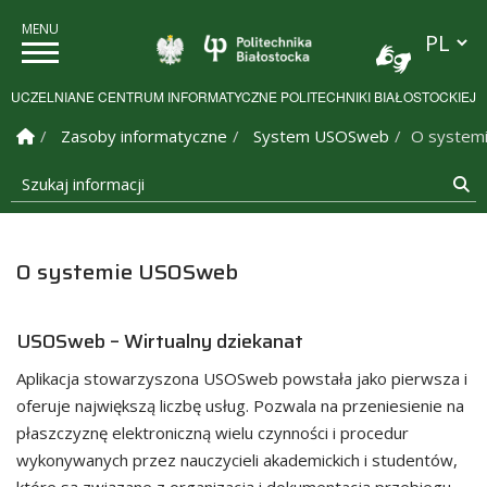
Przełącz
Politechnika Białostock
UCZELNIANE CENTRUM INFORMATYCZNE POLITECHNIKI BIAŁOSTOCKIEJ
Strona Główna
Zasoby informatyczne
System USOSweb
O system
Szukaj informacji
Sz
O systemie USOSweb
USOSweb – Wirtualny dziekanat
Aplikacja stowarzyszona USOSweb powstała jako pierwsza i
oferuje największą liczbę usług. Pozwala na przeniesienie na
płaszczyznę elektroniczną wielu czynności i procedur
wykonywanych przez nauczycieli akademickich i studentów,