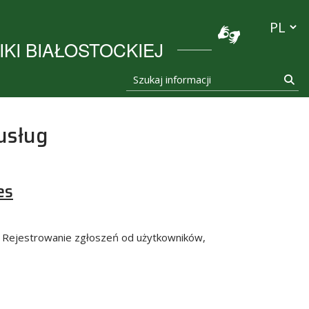
stocka
Przełącz
KI BIAŁOSTOCKIEJ
Szukaj informacji
Szu
usług
es
. Rejestrowanie zgłoszeń od użytkowników,