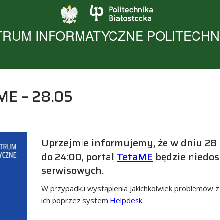
Politechnika Biało
RUM INFORMATYCZNE POLITECHNI
ME – 28.05
Uprzejmie informujemy, że w dniu 28 
do 24:00, portal
TetaME
będzie niedo
serwisowych.
W przypadku wystąpienia jakichkolwiek problemów z
ich poprzez system
Helpdesk
.