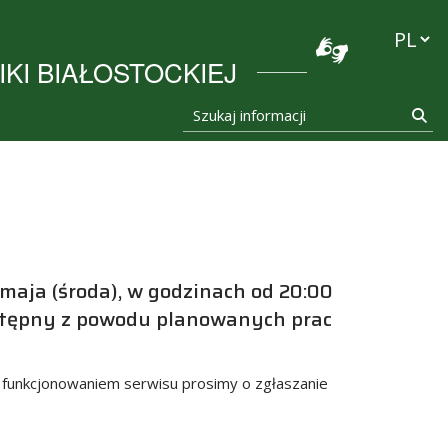
stocka
Przełąc
KI BIAŁOSTOCKIEJ
Szukaj informacji
Szu
maja (środa), w godzinach od 20:00
stępny z powodu planowanych prac
 funkcjonowaniem serwisu prosimy o zgłaszanie