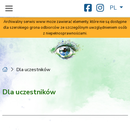
PL
Archiwalny serwis www może zawierać elementy, które nie są dostępne
dla szerokiego grona odbiorców ze szczególnym uwzględnieniem osób
z niepełnosprawnościami.
Dla uczestników
Dla uczestników