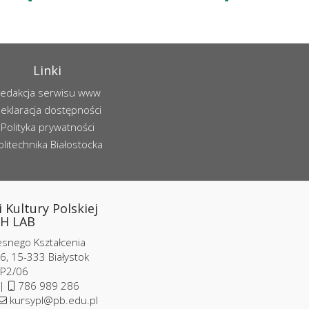
Linki
edakcja serwisu www
eklaracja dostępności
Polityka prywatności
olitechnika Białostocka
 Kultury Polskiej
H LAB
nego Kształcenia
6, 15-333 Białystok
 P2/06
 |
786 989 286
kursypl@pb.edu.pl