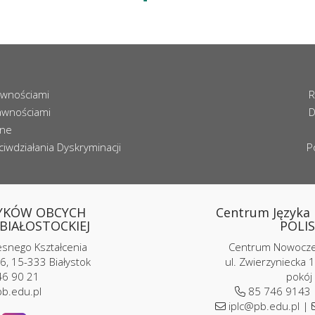
awnościami
R
awnościami
D
zne
iwdziałania Dyskryminacji
P
YKÓW OBCYCH
Centrum Języka i
BIAŁOSTOCKIEJ
POLIS
nego Kształcenia
Centrum Nowoczes
6, 15-333 Białystok
ul. Zwierzyniecka 1
6 90 21
pokój
b.edu.pl
85 746 9143
iplc@pb.edu.pl |