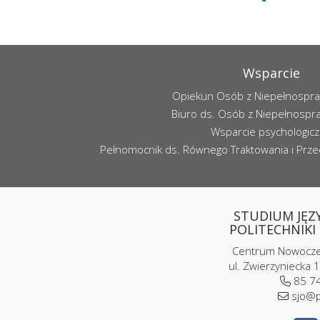
Wsparcie
Opiekun Osób z Niepełnospr
Biuro ds. Osób z Niepełnospr
Wsparcie psychologic
Pełnomocnik ds. Równego Traktowania i Przec
STUDIUM JĘZ
POLITECHNIKI 
Centrum Nowoczes
ul. Zwierzyniecka 1
85 74
sjo@p