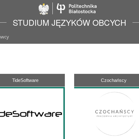
Politechnika Biało
STUDIUM JĘZYKÓW OBCYCH
awcy
TideSoftware
Czochańscy