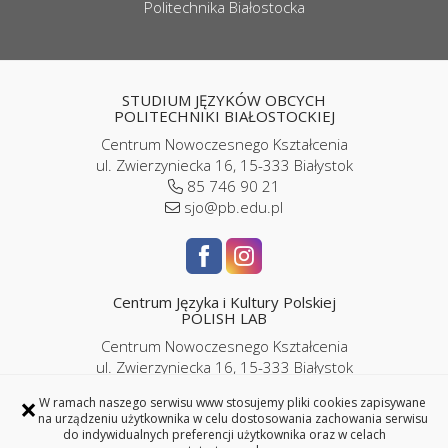
Politechnika Białostocka
STUDIUM JĘZYKÓW OBCYCH
POLITECHNIKI BIAŁOSTOCKIEJ
Centrum Nowoczesnego Kształcenia
ul. Zwierzyniecka 16, 15-333 Białystok
85 746 90 21
sjo@pb.edu.pl
Centrum Języka i Kultury Polskiej
POLISH LAB
Centrum Nowoczesnego Kształcenia
ul. Zwierzyniecka 16, 15-333 Białystok
pokój P2/06
×
W ramach naszego serwisu www stosujemy pliki cookies zapisywane
85 746 9143 |
786 989 286
na urządzeniu użytkownika w celu dostosowania zachowania serwisu
iplc@pb.edu.pl |
kursypl@pb.edu.pl
do indywidualnych preferencji użytkownika oraz w celach