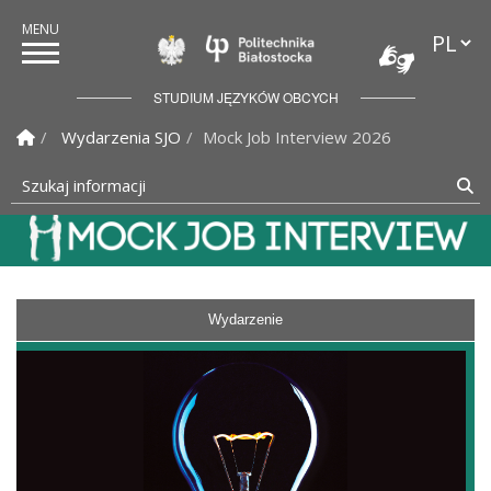
Przełąc
Politechnika Białostock
STUDIUM JĘZYKÓW OBCYCH
Strona Główna
Wydarzenia SJO
Mock Job Interview 2026
Szukaj informacji
Sz
Studium Języków Obcych
Wydarzenie