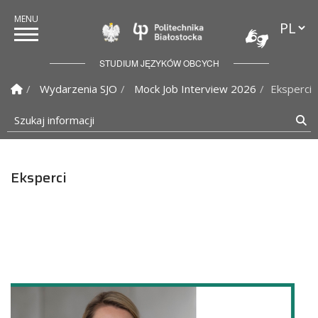
Przełąc
Politechnika Białostock
STUDIUM JĘZYKÓW OBCYCH
Strona Główna
Wydarzenia SJO
Mock Job Interview 2026
Eksperci
Szukaj informacji
Sz
Eksperci