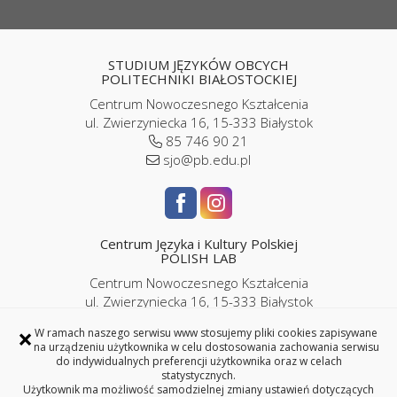
STUDIUM JĘZYKÓW OBCYCH
POLITECHNIKI BIAŁOSTOCKIEJ
Centrum Nowoczesnego Kształcenia
ul. Zwierzyniecka 16, 15-333 Białystok
85 746 90 21
sjo@pb.edu.pl
Centrum Języka i Kultury Polskiej
POLISH LAB
Centrum Nowoczesnego Kształcenia
ul. Zwierzyniecka 16, 15-333 Białystok
pokój P2/06
×
W ramach naszego serwisu www stosujemy pliki cookies zapisywane
85 746 9143 |
786 989 286
na urządzeniu użytkownika w celu dostosowania zachowania serwisu
iplc@pb.edu.pl |
kursypl@pb.edu.pl
do indywidualnych preferencji użytkownika oraz w celach
statystycznych.
Użytkownik ma możliwość samodzielnej zmiany ustawień dotyczących