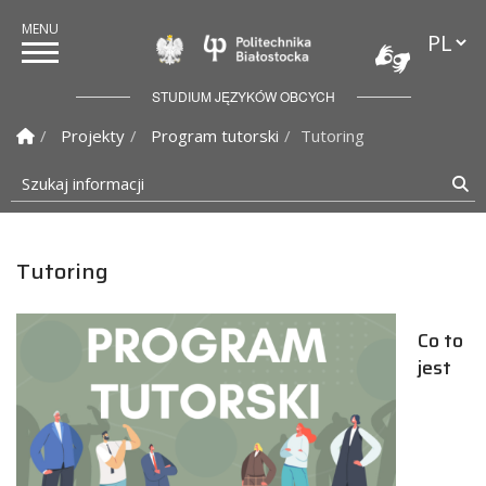
Przełąc
Politechnika Białostock
STUDIUM JĘZYKÓW OBCYCH
Strona Główna
Projekty
Program tutorski
Tutoring
Szukaj informacji
Sz
Tutoring
Co to
jest