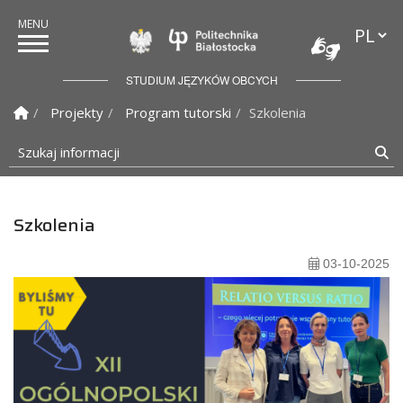
Przełąc
Politechnika Białostock
STUDIUM JĘZYKÓW OBCYCH
Strona Główna
Projekty
Program tutorski
Szkolenia
Szukaj informacji
Sz
Szkolenia
03-10-2025