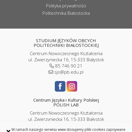
Polityka prywatności
Politechnika Białostocka
STUDIUM JĘZYKÓW OBCYCH
POLITECHNIKI BIAŁOSTOCKIEJ
Centrum Nowoczesnego Kształcenia
ul. Zwierzyniecka 16, 15-333 Białystok
85 746 90 21
sjo@pb.edu.pl
Centrum Języka i Kultury Polskiej
POLISH LAB
Centrum Nowoczesnego Kształcenia
ul. Zwierzyniecka 16, 15-333 Białystok
pokój P2/06
×
W ramach naszego serwisu www stosujemy pliki cookies zapisywane
85 746 9143 |
786 989 286