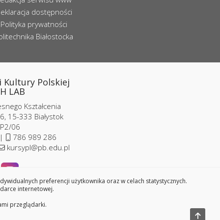
eklaracja dostępności
Polityka prywatności
olitechnika Białostocka
 Kultury Polskiej
H LAB
nego Kształcenia
6, 15-333 Białystok
 P2/06
 |
786 989 286
kursypl@pb.edu.pl
widualnych preferencji użytkownika oraz w celach statystycznych.
darce internetowej.
ami przeglądarki.