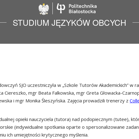
Politechnika Biało
STUDIUM JĘZYKÓW OBCYCH
dowczyń SJO uczestniczyła w „Szkole Tutorów Akademickich” w r
zata Ciereszko, mgr Beata Falkowska, mgr Greta Głowacka-Czarnop
wska i mgr Monika Śleszyńska. Zajęcia prowadzili trenerzy z
Coll
alnej opieki nauczyciela (tutora) nad podopiecznym (tutee), któr
utorskie (indywidualne spotkania oparte o spersonalizowane zadani
iu ich umiejętności krytycznego myślenia.