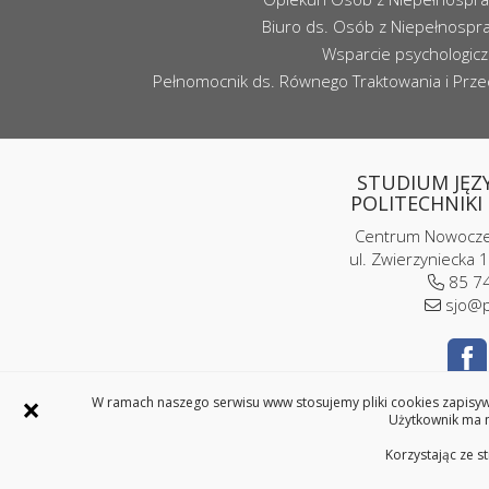
Biuro ds. Osób z Niepełnospr
Wsparcie psychologic
Pełnomocnik ds. Równego Traktowania i Przec
STUDIUM JĘZ
POLITECHNIKI 
Centrum Nowoczes
ul. Zwierzyniecka 1
85 74
sjo@p
×
W ramach naszego serwisu www stosujemy pliki cookies zapisywa
Użytkownik ma m
Korzystając ze s
Przełącznik języka