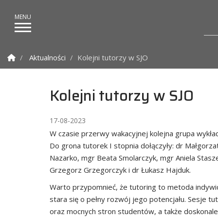
Strona Główna
Aktualności
Kolejni tutorzy w SJO
Kolejni tutorzy w SJO
17-08-2023
W czasie przerwy wakacyjnej kolejna grupa wykła
Do grona tutorek I stopnia dołączyły: dr Małgor
Nazarko, mgr Beata Smolarczyk, mgr Aniela Stasze
Grzegorz Grzegorczyk i dr Łukasz Hajduk.
Warto przypomnieć, że tutoring to metoda indywidu
stara się o pełny rozwój jego potencjału. Sesje t
oraz mocnych stron studentów, a także doskonalen