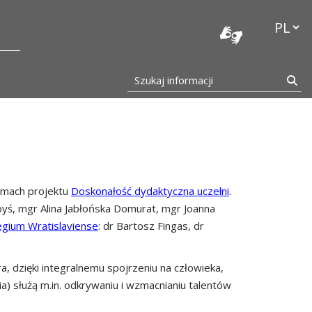
stocka
Przełąc
Szukaj informacji
Szu
amach projektu
Doskonałość dydaktyczna uczelni
.
yś, mgr Alina Jabłońska Domurat, mgr Joanna
egium Wratislaviense
: dr Bartosz Fingas, dr
a, dzięki integralnemu spojrzeniu na człowieka,
a) służą m.in. odkrywaniu i wzmacnianiu talentów