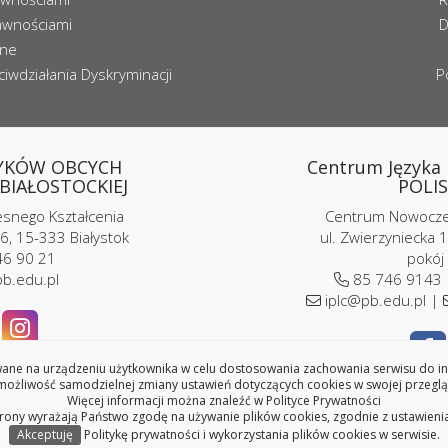
awnościami
D
zne
iwdziałania Dyskryminacji
P
YKÓW OBCYCH
Centrum Języka i
BIAŁOSTOCKIEJ
POLIS
nego Kształcenia
Centrum Nowoczes
6, 15-333 Białystok
ul. Zwierzyniecka 1
6 90 21
pokój
b.edu.pl
85 746 9143
iplc@pb.edu.pl |
ne na urządzeniu użytkownika w celu dostosowania zachowania serwisu do indy
ożliwość samodzielnej zmiany ustawień dotyczących cookies w swojej przeglą
Copyright © 2026 Politechnika Białostocka
Więcej informacji można znaleźć w
Polityce Prywatności
trony wyrażają Państwo zgodę na używanie plików cookies, zgodnie z ustawieni
Akceptuję
Politykę prywatności i wykorzystania plików cookies w serwisie.