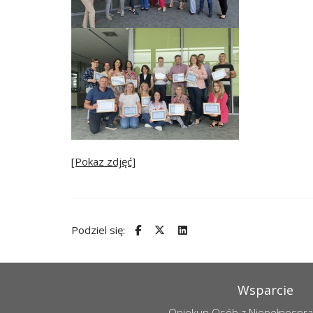
[Pokaz zdjęć]
Podziel się:
Wsparcie
Opiekun Osób z Niepełnospr