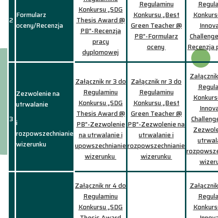
Regulaminu
Regul
Konkursu „SDG
Formularz
Konkursu „Best
Konkurs
2
Thesis Award @
oceny/Recenzja
Green Teacher @
Innov
PB”-Recenzja
PB”-Formularz
Challeng
pracy
oceny
Recenzja 
dyplomowej
Załącznik
Załącznik nr 3 do
Załącznik nr 3 do
Regul
Regulaminu
Regulaminu
Zezwolenie na
Konkurs
Konkursu „SDG
Konkursu „Best
utrwalanie
Innov
Thesis Award @
Green Teacher @
3
Challen
i
PB”-Zezwolenie
PB”-Zezwolenie na
Zezwole
rozpowszechnianie
na utrwalanie i
utrwalanie i
utrwala
wizerunku
upowszechnianie
rozpowszechnianie
rozpowsze
wizerunku
wizerunku
wizer
Załącznik nr 4 do
Załącznik
Regulaminu
Regul
Konkursu „SDG
Konkurs
Thesis Award
Innov