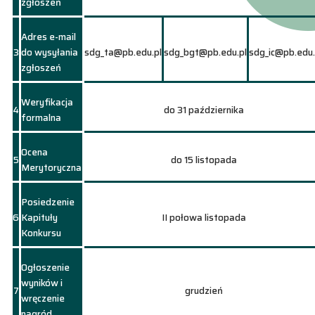
zgłoszeń
Adres e-mail
3
do wysyłania
sdg_ta@pb.edu.pl
sdg_bgt@pb.edu.pl
sdg_ic@pb.edu.
zgłoszeń
Weryfikacja
4
do 31 października
formalna
Ocena
5
do 15 listopada
Merytoryczna
Posiedzenie
6
Kapituły
II połowa listopada
Konkursu
Ogłoszenie
wyników i
7
grudzień
wręczenie
nagród