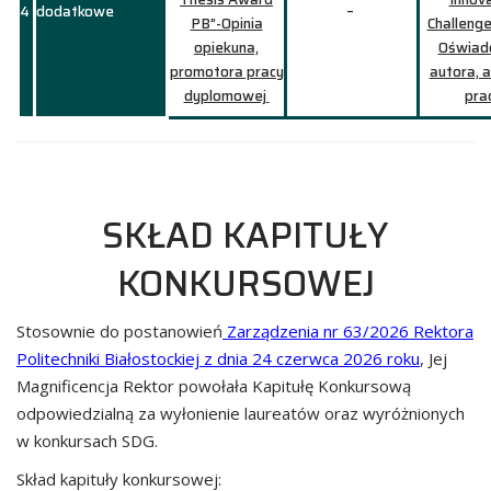
4
dodatkowe
–
PB”-Opinia
Challeng
opiekuna,
Oświad
promotora pracy
autora, 
dyplomowej
pra
SKŁAD KAPITUŁY
KONKURSOWEJ
Stosownie do postanowień
Zarządzenia nr 63/2026 Rektora
Politechniki Białostockiej z dnia 24 czerwca 2026 roku
, Jej
Magnificencja Rektor powołała Kapitułę Konkursową
odpowiedzialną za wyłonienie laureatów oraz wyróżnionych
w konkursach SDG.
Skład kapituły konkursowej: