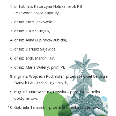
dr hab. inż. Katarzyna Halicka, prof. PB –
Przewodnicząca Kapituły,
dr inż. Piotr Jankowski,
dr inż. Halina Kiryluk,
dr inż. Anna Łupińska-Dubicka,
dr inż. Dariusz Sajewicz,
dr inż. arch. Marcin Tur,
dr inż. Maria Walery, prof. PB,
mgr inż. Wojciech Puchalski – przedstawiciel Centrum
Danych i Analiz Strategicznych,
mgr inż. Natalia Sturgulewska – przedstawicielka
doktorantów,
Gabriela Tarasiuk – przedstawicielka studentów.