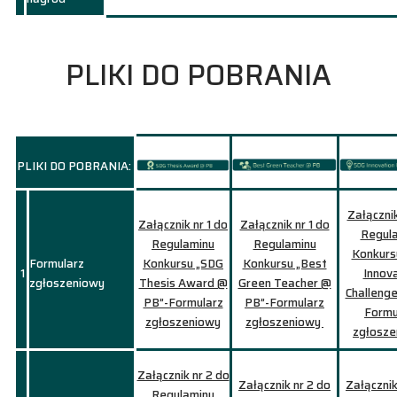
PLIKI DO POBRANIA
PLIKI DO POBRANIA:
Załącznik
Załącznik nr 1 do
Załącznik nr 1 do
Regul
Regulaminu
Regulaminu
Konkurs
Formularz
Konkursu „SDG
Konkursu „Best
1
Innov
zgłoszeniowy
Thesis Award @
Green Teacher @
Challeng
PB”-Formularz
PB”-Formularz
Formu
zgłoszeniowy
zgłoszeniowy
zgłosz
Załącznik nr 2 do
Załącznik nr 2 do
Załącznik
Regulaminu