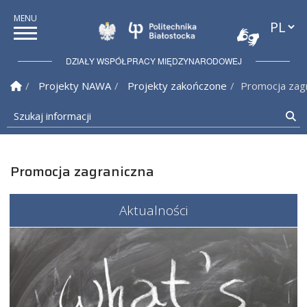
Przełąc
Politechnika Białostock
DZIAŁY WSPÓŁPRACY MIĘDZYNARODOWEJ
Strona Główna
Projekty NAWA
Projekty zakończone
Promocja zag
Szukaj informacji
Sz
Promocja zagraniczna
Aktualności