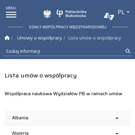
Przełącz
Politechnika Białostock
DZIAŁY WSPÓŁPRACY MIĘDZYNARODOWEJ
Strona Główna
Umowy o współpracy
Lista umów o współpracy
Szukaj informacji
Sz
Lista umów o współpracy
Współpraca naukowa Wydziałów PB w ramach umów
Albania
Algieria