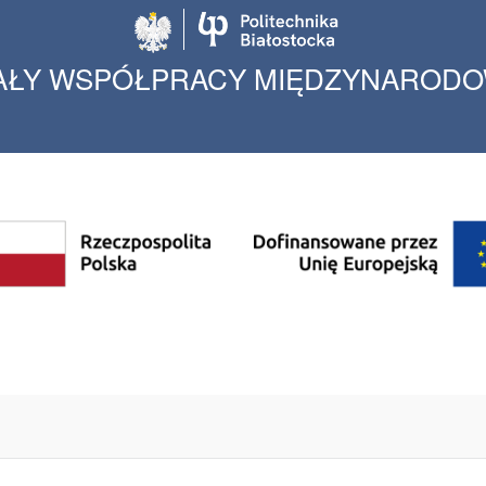
Politechnika Biało
AŁY WSPÓŁPRACY MIĘDZYNAROD
zynarodowej