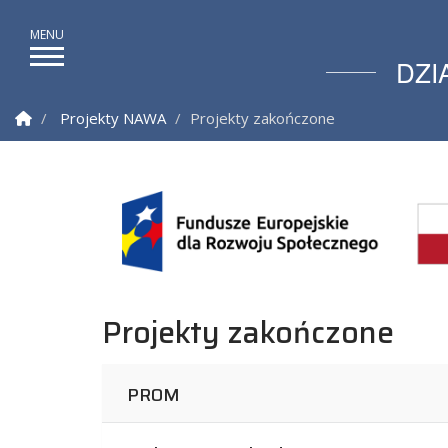
DZI
Strona Główna
Projekty NAWA
Projekty zakończone
Działy Współpracy Międ
Projekty zakończone
PROM