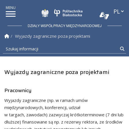
Przełąc
Politechnika Białostock
DZIAŁY WSPÓŁPRACY MIĘDZYNARODOWEJ
Strona Główna
Wyjazdy zagraniczne poza projektami
Szukaj informacji
Sz
Wyjazdy zagraniczne poza projektami
Pracownicy
Wyjazdy zagraniczne (np. w ramach umów
międzynarodowych, konferencji, udział
w targach, zawodach) zazwyczaj krótkoterminowe (7 dni lub
dłuższe) finansowane są np. z rezerwy rektora, ze środków