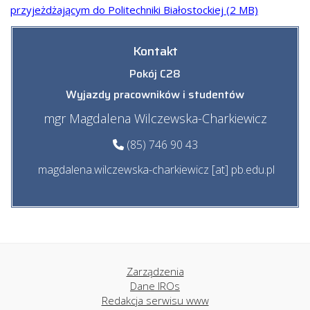
przyjeżdżającym do Politechniki Białostockiej (2 MB)
Kontakt
Pokój C28
Wyjazdy pracowników i studentów
mgr Magdalena Wilczewska-Charkiewicz
(85) 746 90 43
magdalena.wilczewska-charkiewicz [at] pb.edu.pl
Zarządzenia
Dane IROs
Redakcja serwisu www