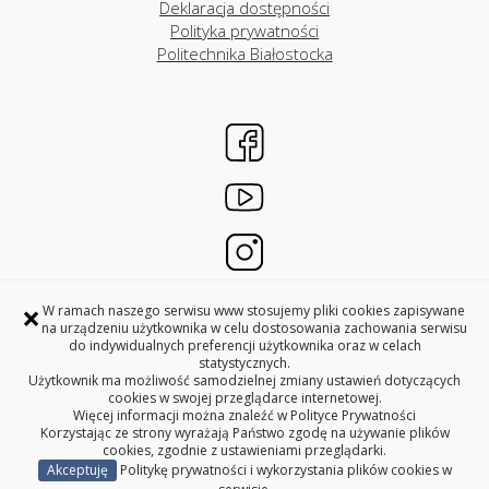
Deklaracja dostępności
Polityka prywatności
Politechnika Białostocka
×
W ramach naszego serwisu www stosujemy pliki cookies zapisywane
na urządzeniu użytkownika w celu dostosowania zachowania serwisu
DZIAŁY WSPÓŁPRACY MIĘDZYNARODOWEJ
do indywidualnych preferencji użytkownika oraz w celach
POLITECHNIKA BIAŁOSTOCKA
statystycznych.
Użytkownik ma możliwość samodzielnej zmiany ustawień dotyczących
ul. Wiejska 45A
cookies w swojej przeglądarce internetowej.
15-351 Białystok
Więcej informacji można znaleźć w
Polityce Prywatności
pokoje 28C, 29C, 31C i 33C
Korzystając ze strony wyrażają Państwo zgodę na używanie plików
cookies, zgodnie z ustawieniami przeglądarki.
Akceptuję
Politykę prywatności i wykorzystania plików cookies w
Copyright © 2026 Politechnika Białostocka