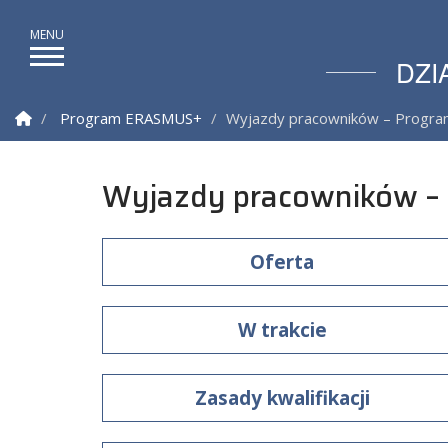
DZI
Strona Główna
Program ERASMUS+
Wyjazdy pracowników – Progr
Wyjazdy pracowników –
Oferta
W trakcie
Zasady kwalifikacji