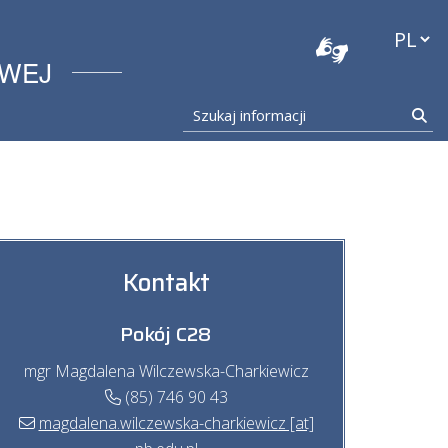
stocka
Przełąc
OWEJ
Szukaj informacji
Szu
Kontakt
Pokój C28
mgr Magdalena Wilczewska-Charkiewicz
(85) 746 90 43
magdalena.wilczewska-charkiewicz [at]