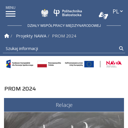
Przełąc
Politechnika Białostock
DZIAŁY WSPÓŁPRACY MIĘDZYNARODOWEJ
Strona Główna
Projekty NAWA
PROM 2024
Szukaj informacji
Sz
PROM 2024
Relacje