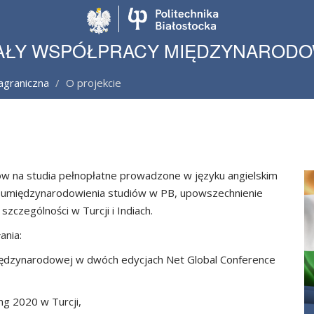
Politechnika Biało
AŁY WSPÓŁPRACY MIĘDZYNAROD
agraniczna
O projekcie
ów na studia pełnopłatne prowadzone w języku angielskim
mu umiędzynarodowienia studiów w PB, upowszechnienie
zczególności w Turcji i Indiach.
ania:
iędzynarodowej w dwóch edycjach Net Global Conference
ing 2020 w Turcji,