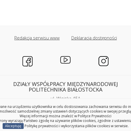
Redakcja serwisu www
Deklaracja dostępności
DZIAŁY WSPÓŁPRACY MIĘDZYNARODOWEJ
POLITECHNIKA BIAŁOSTOCKA
ul. Wiejska 45A
15-351 Białystok
ne na urządzeniu użytkownika w celu dostosowania zachowania serwisu do indy
pokoje 28C, 29C, 31C i 33C
ożliwość samodzielnej zmiany ustawień dotyczących cookies w swojej przeglą
Więcej informacji można znaleźć w
Polityce Prywatności
trony wyrażają Państwo zgodę na używanie plików cookies, zgodnie z ustawieni
Copyright © 2026 Politechnika Białostocka
Akceptuję
Politykę prywatności i wykorzystania plików cookies w serwisie.