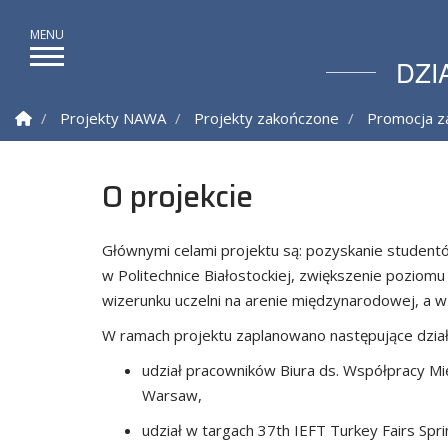
DZI
Strona Główna
Projekty NAWA
Projekty zakończone
Promocja z
O projekcie
Głównymi celami projektu są: pozyskanie student
w Politechnice Białostockiej, zwiększenie pozio
wizerunku uczelni na arenie międzynarodowej, a w s
W ramach projektu zaplanowano następujące dział
udział pracowników Biura ds. Współpracy M
Warsaw,
udział w targach 37th IEFT Turkey Fairs Spr