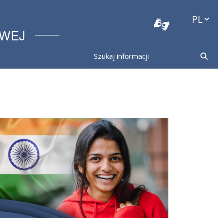
stocka
Przełąc
OWEJ
Szukaj informacji
Szu