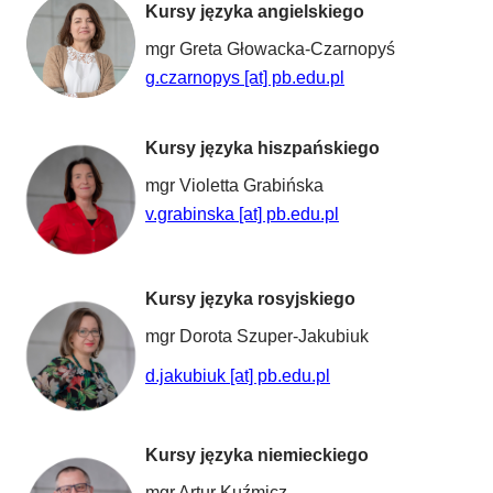
Kursy języka angielskiego
mgr Greta Głowacka-Czarnopyś
g.czarnopys [at] pb.edu.pl
Kursy języka hiszpańskiego
mgr Violetta Grabińska
v.grabinska [at] pb.edu.pl
Kursy języka rosyjskiego
mgr Dorota Szuper-Jakubiuk
d.jakubiuk [at] pb.edu.pl
Kursy języka niemieckiego
mgr Artur Kuźmicz