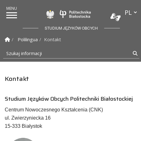
Przełąc
Politechnika Białostock
STUDIUM JĘZYKÓW OBCYCH
Strona Główna
Polilingua
Kontakt
Szukaj informacji
S
Kontakt
Studium Języków Obcych Politechniki Białostockiej
Centrum Nowoczesnego Kształcenia (CNK)
ul. Zwierzyniecka 16
15-333 Białystok