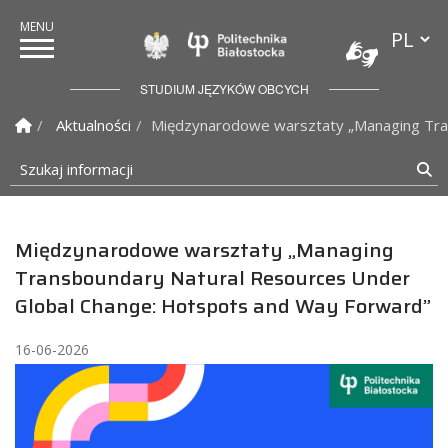
Przełącz
Politechnika Białostock
STUDIUM JĘZYKÓW OBCYCH
Strona Główna
Aktualności
Międzynarodowe warsztaty „Managing Tra
Szukaj informacji
Sz
Międzynarodowe warsztaty „Managing
Transboundary Natural Resources Under
Global Change: Hotspots and Way Forward”
16-06-2026