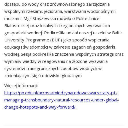
dostępu do wody oraz zrównoważonego zarządzania
wspólnymi rzekami, jeziorami, warstwami wodonośnymi i
morzami. Mgr Staszewska mówiła o Politechnice
Białostockiej oraz lokalnych i regionalnych wyzwaniach
gospodarki wodnej. Podkreśliła udział naszej uczelni w Baltic
University Programme (BUP) jako sposób wspierania
edukacji i świadomości w zakresie zagadnień gospodarki
wodnej. Sesja podkreśliła znaczenie wspólnych strategii oraz
wymiany wiedzy w reagowaniu na złożone wyzwania
systemów transgranicznych zasobów wodnych w
zmieniającym się środowisku globalnym.
Więcej informacji:
https://pb.edu.pl/across/miedzynarodowe-warsztaty-pt-
managing-transboundary-natural-resources-under-global-
change-hotspots-and-way-forward/