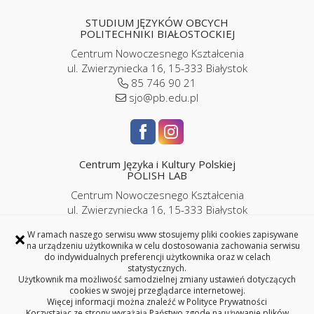
STUDIUM JĘZYKÓW OBCYCH
POLITECHNIKI BIAŁOSTOCKIEJ
Centrum Nowoczesnego Kształcenia
ul. Zwierzyniecka 16, 15-333 Białystok
85 746 90 21
sjo@pb.edu.pl
Centrum Języka i Kultury Polskiej
POLISH LAB
Centrum Nowoczesnego Kształcenia
ul. Zwierzyniecka 16, 15-333 Białystok
pokój P2/06
×
W ramach naszego serwisu www stosujemy pliki cookies zapisywane
85 746 9143 |
786 989 286
na urządzeniu użytkownika w celu dostosowania zachowania serwisu
iplc@pb.edu.pl |
kursypl@pb.edu.pl
do indywidualnych preferencji użytkownika oraz w celach
statystycznych.
Użytkownik ma możliwość samodzielnej zmiany ustawień dotyczących
cookies w swojej przeglądarce internetowej.
Więcej informacji można znaleźć w
Polityce Prywatności
Korzystając ze strony wyrażają Państwo zgodę na używanie plików