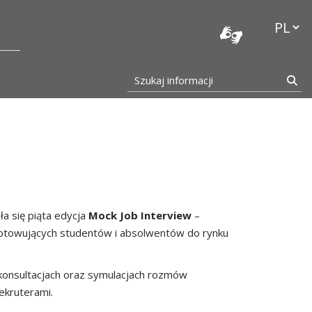
stocka
Przełąc
Szukaj informacji
Szu
ła się piąta edycja
Mock Job Interview
–
gotowujących studentów i absolwentów do rynku
konsultacjach oraz symulacjach rozmów
ekruterami.