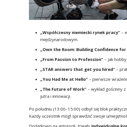
„Współczesny niemiecki rynek pracy”
– e
międzynarodowym.
„Own the Room: Building Confidence for
„From Passion to Profession”
– jak hobby
„STAR answers that get you hired”
– pra
„You Had Me at Hello”
– pierwsze wrażenie
„The Future of Work”
– wykład gościnny z
jutra i innowacji.
Po południu (13:00–15:00) odbył się blok praktycz
Każdy uczestnik mógł sprawdzić swoje umiejętnoś
Dodatkowo na antresoli trwały
indywidualne ko