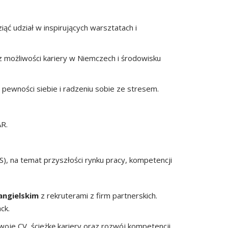
ąć udział w inspirujących warsztatach i
z możliwości kariery w Niemczech i środowisku
pewności siebie i radzeniu sobie ze stresem.
AR.
S), na temat przyszłości rynku pracy, kompetencji
angielskim
z rekruterami z firm partnerskich.
ck.
je CV, ścieżkę kariery oraz rozwój kompetencji