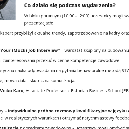
Co działo się podczas wydarzenia?
W bloku porannym (10:00–12:00) uczestnicy mogli wzi
prezentacjach:
kspert przybliżył aktualne trendy, zapotrzebowanie na kadry ora
 Your (Mock) Job Interview”
– warsztat skupiony na budowaniu 
 i zainteresowania przekuć w cenne kompetencje zawodowe.
ktyczna nauka odpowiadania na pytania behawioralne metodą ST
, mowa ciała i skuteczna komunikacja.
Veiko Karu
, Associate Professor z Estonian Business School (EB
ny –
indywidualne próbne rozmowy kwalifikacyjne w języku 
ci w realistycznych warunkach i otrzymać natychmiastowy feedba
nsultacje
z doradcami zawodowymi – uczestnicy mogli omówić swo