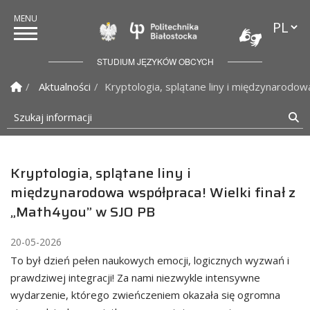
Przełąc
Politechnika Białostock
STUDIUM JĘZYKÓW OBCYCH
Strona Główna
Aktualności
Kryptologia, splątane liny i międzynarodow
Szukaj informacji
Sz
Kryptologia, splątane liny i
międzynarodowa współpraca! Wielki finał z
„Math4you” w SJO PB
20-05-2026
To był dzień pełen naukowych emocji, logicznych wyzwań i
prawdziwej integracji! Za nami niezwykle intensywne
wydarzenie, którego zwieńczeniem okazała się ogromna