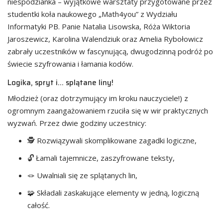
niespodzianka – wyjątkowe warsztaty przygotowane przez
studentki koła naukowego „Math4you” z Wydziału
Informatyki PB. Panie Natalia Lisowska, Róża Wiktoria
Jaroszewicz, Karolina Walendziuk oraz Amelia Rybołowicz
zabrały uczestników w fascynującą, dwugodzinną podróż po
świecie szyfrowania i łamania kodów.
Logika, spryt i… splątane liny!
Młodzież (oraz dotrzymujący im kroku nauczyciele!) z
ogromnym zaangażowaniem rzuciła się w wir praktycznych
wyzwań. Przez dwie godziny uczestnicy:
🕵 Rozwiązywali skomplikowane zagadki logiczne,
🔓 Łamali tajemnicze, zaszyfrowane teksty,
🪢 Uwalniali się ze splątanych lin,
🧩 Składali zaskakujące elementy w jedną, logiczną
całość.