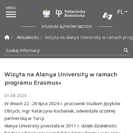
Przełąc
Politechnika Białostock
STUDIUM JĘZYKÓW OBCYCH
Strona Główna
Aktualności
Wizyta na Alanya University w ramach pr
Szukaj informacji
Sz
Wizyta na Alanya University w ramach
programu Erasmus+
01-08-2024
W dniach 22 -26 lipca 2024 r. pracownik Studium Języków
Obcych, mgr Katarzyna Kochaniak, odwiedziła uczelnię
partnerską w Turcji.
Alanya University powstała w 2011 r. dzięki działalności