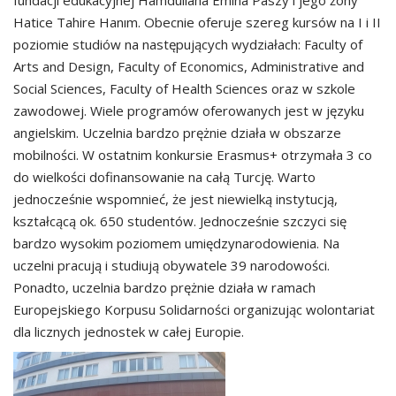
fundacji edukacyjnej Hamdullaha Emina Paszy i jego żony
Hatice Tahire Hanım. Obecnie oferuje szereg kursów na I i II
poziomie studiów na następujących wydziałach: Faculty of
Arts and Design, Faculty of Economics, Administrative and
Social Sciences, Faculty of Health Sciences oraz w szkole
zawodowej. Wiele programów oferowanych jest w języku
angielskim. Uczelnia bardzo prężnie działa w obszarze
mobilności. W ostatnim konkursie Erasmus+ otrzymała 3 co
do wielkości dofinansowanie na całą Turcję. Warto
jednocześnie wspomnieć, że jest niewielką instytucją,
kształcącą ok. 650 studentów. Jednocześnie szczyci się
bardzo wysokim poziomem umiędzynarodowienia. Na
uczelni pracują i studiują obywatele 39 narodowości.
Ponadto, uczelnia bardzo prężnie działa w ramach
Europejskiego Korpusu Solidarności organizując wolontariat
dla licznych jednostek w całej Europie.