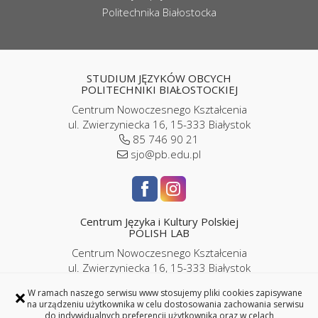
Politechnika Białostocka
STUDIUM JĘZYKÓW OBCYCH
POLITECHNIKI BIAŁOSTOCKIEJ
Centrum Nowoczesnego Kształcenia
ul. Zwierzyniecka 16, 15-333 Białystok
85 746 90 21
sjo@pb.edu.pl
Centrum Języka i Kultury Polskiej
POLISH LAB
Centrum Nowoczesnego Kształcenia
ul. Zwierzyniecka 16, 15-333 Białystok
pokój P2/06
×
W ramach naszego serwisu www stosujemy pliki cookies zapisywane
85 746 9143 |
786 989 286
na urządzeniu użytkownika w celu dostosowania zachowania serwisu
iplc@pb.edu.pl |
kursypl@pb.edu.pl
do indywidualnych preferencji użytkownika oraz w celach