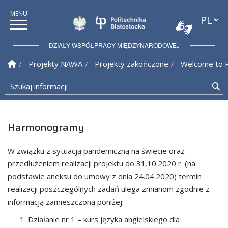
Przełąc
Politechnika Białostock
DZIAŁY WSPÓŁPRACY MIĘDZYNARODOWEJ
Strona Główna
Projekty NAWA
Projekty zakończone
Welcome to 
Szukaj informacji
Sz
Harmonogramy
W związku z sytuacją pandemiczną na świecie oraz
przedłużeniem realizacji projektu do 31.10.2020 r. (na
podstawie aneksu do umowy z dnia 24.04.2020) termin
realizacji poszczególnych zadań ulega zmianom zgodnie z
informacją zamieszczoną poniżej:
Działanie nr 1 –
kurs języka angielskiego dla