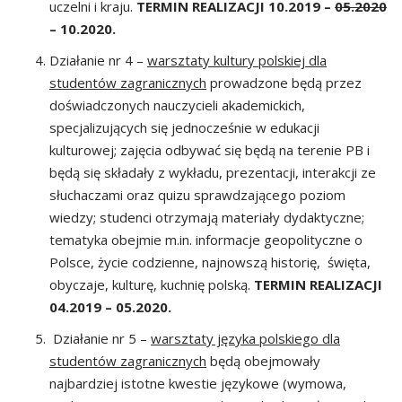
uczelni i kraju.
TERMIN REALIZACJI 10.2019 –
05.2020
– 10.2020.
Działanie nr 4 –
w
arsztaty kultury polskiej dla
studentów zagranicznych
prowadzone będą przez
doświadczonych nauczycieli akademickich,
specjalizujących się jednocześnie w edukacji
kulturowej; zajęcia odbywać się będą na terenie PB i
będą się składały z wykładu, prezentacji, interakcji ze
słuchaczami oraz quizu sprawdzającego poziom
wiedzy; studenci otrzymają materiały dydaktyczne;
tematyka obejmie m.in. informacje geopolityczne o
Polsce, życie codzienne, najnowszą historię, święta,
obyczaje, kulturę, kuchnię polską.
TERMIN REALIZACJI
04.2019 – 05.2020.
Działanie nr 5 –
w
arsztaty języka polskiego dla
studentów zagranicznych
będą obejmowały
najbardziej istotne kwestie językowe (wymowa,