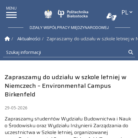
Przełąc
Politechnika Białostock
DZIAŁY WSPÓŁPRACY MIĘDZYNARODOWEJ
Strona Główna
Aktualności
Zapraszamy do udziału w szkole letniej w
Szukaj informacji
Sz
Zapraszamy do udziału w szkole letniej w
Niemczech – Environmental Campus
Birkenfeld
29-05-2026
Zapraszamy studentów Wydziału Budownictwa i Nauk
o Środowisku oraz Wydziału Inżynierii Zarządzania do
uczestnictwa w Szkole letniej, organizowanej