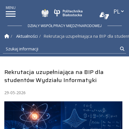
Przełąc
Politechnika Białostock
DZIAŁY WSPÓŁPRACY MIĘDZYNARODOWEJ
Strona Główna
Aktualności
Rekrutacja uzupełniająca na BIP dla stude
Szukaj informacji
Sz
Rekrutacja uzupełniająca na BIP dla
studentów Wydziału Informatyki
29-05-2026