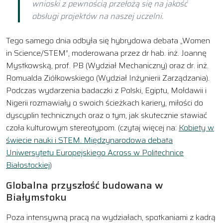
wnioski z pewnością przełożą się na jakość
obsługi projektów na naszej uczelni.
Tego samego dnia odbyła się hybrydowa debata „Women
in Science/STEM”, moderowana przez dr hab. inż. Joannę
Mystkowską, prof. PB (Wydział Mechaniczny) oraz dr. inż.
Romualda Ziółkowskiego (Wydział Inżynierii Zarządzania).
Podczas wydarzenia badaczki z Polski, Egiptu, Mołdawii i
Nigerii rozmawiały o swoich ścieżkach kariery, miłości do
dyscyplin technicznych oraz o tym, jak skutecznie stawiać
czoła kulturowym stereotypom. (czytaj więcej na:
Kobiety w
świecie nauki i STEM. Międzynarodowa debata
Uniwersytetu Europejskiego Across w Politechnice
Białostockiej
)
Globalna przyszłość budowana w
Białymstoku
Poza intensywną pracą na wydziałach, spotkaniami z kadrą