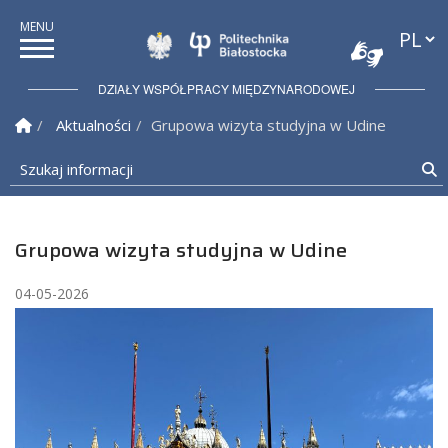
Przełąc
Politechnika Białostock
DZIAŁY WSPÓŁPRACY MIĘDZYNARODOWEJ
Strona Główna
Aktualności
Grupowa wizyta studyjna w Udine
Szukaj informacji
S
Grupowa wizyta studyjna w Udine
04-05-2026