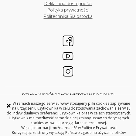
Deklaracja dostępności
Polityka prywatności
Politechnika Białostocka
DZIAŁY WSPÓŁPRACY MIĘDZYNARODOWEJ
POLITECHNIKA BIAŁOSTOCKA
×
W ramach naszego serwisu www stosujemy pliki cookies zapisywane
ul. Wiejska 45A
na urządzeniu użytkownika w celu dostosowania zachowania serwisu
do indywidualnych preferencji użytkownika oraz w celach statystycznych.
15-351 Białystok
Użytkownik ma możliwość samodzielnej zmiany ustawień dotyczących
pokoje 28C, 29C, 31C i 33C
cookies w swojej przeglądarce internetowej.
Więcej informacji można znaleźć w
Polityce Prywatności
Korzystając ze strony wyrażają Państwo zgodę na używanie plików
Copyright © 2026 Politechnika Białostocka