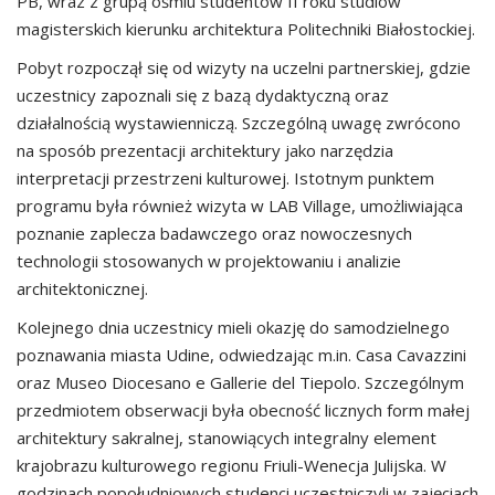
PB, wraz z grupą ośmiu studentów II roku studiów
magisterskich kierunku architektura Politechniki Białostockiej.
Pobyt rozpoczął się od wizyty na uczelni partnerskiej, gdzie
uczestnicy zapoznali się z bazą dydaktyczną oraz
działalnością wystawienniczą. Szczególną uwagę zwrócono
na sposób prezentacji architektury jako narzędzia
interpretacji przestrzeni kulturowej. Istotnym punktem
programu była również wizyta w LAB Village, umożliwiająca
poznanie zaplecza badawczego oraz nowoczesnych
technologii stosowanych w projektowaniu i analizie
architektonicznej.
Kolejnego dnia uczestnicy mieli okazję do samodzielnego
poznawania miasta Udine, odwiedzając m.in. Casa Cavazzini
oraz Museo Diocesano e Gallerie del Tiepolo. Szczególnym
przedmiotem obserwacji była obecność licznych form małej
architektury sakralnej, stanowiących integralny element
krajobrazu kulturowego regionu Friuli-Wenecja Julijska. W
godzinach popołudniowych studenci uczestniczyli w zajęciach