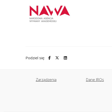
Podziel się:
Zarządzenia
Dane IROs