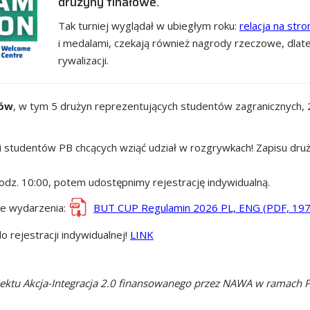
drużyny finałowe.
Tak turniej wyglądał w ubiegłym roku:
relacja na stro
i medalami, czekają również nagrody rzeczowe, dla
rywalizacji.
łów
, w tym 5 drużyn reprezentujących studentów zagranicznych, 2
studentów PB chcących wziąć udział w rozgrywkach! Zapisu druż
dz. 10:00, potem udostępnimy rejestrację indywidualną.
ie wydarzenia:
BUT CUP Regulamin 2026 PL, ENG (PDF, 197 
 rejestracji indywidualnej!
LINK
jektu Akcja-Integracja 2.0 finansowanego przez NAWA w ramach 