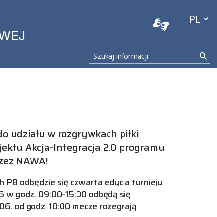
stocka
Przełącz
OWEJ
Szukaj informacji
Szu
o udziału w rozgrywkach piłki
ektu Akcja-Integracja 2.0 programu
rzez NAWA!
 PB odbędzie się czwarta edycja turnieju
6 w godz. 09:00-15:00 odbędą się
06. od godz. 10:00 mecze rozegrają