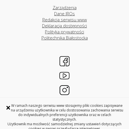
Zarządzenia
Dane IROs
Redakcja serwisu www
Deklaracja dostępności
Polityka prywatności
Politechnika Białostocka
×
W ramach naszego serwisu www stosujemy pliki cookies zapisywane
na urządzeniu użytkownika w celu dostosowania zachowania serwisu
DZIAŁY WSPÓŁPRACY MIĘDZYNARODOWEJ
do indywidualnych preferencji użytkownika oraz w celach
POLITECHNIKA BIAŁOSTOCKA
statystycznych.
Użytkownik ma możliwość samodzielnej zmiany ustawień dotyczących
ul. Wiejska 45A
cookies w swojej przeglądarce internetowej.