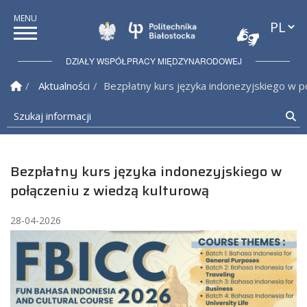
Przełąc
Politechnika Białostock
DZIAŁY WSPÓŁPRACY MIĘDZYNARODOWEJ
Strona Główna
Aktualności
Bezpłatny kurs języka indonezyjskiego w p
Szukaj informacji
Sz
Bezpłatny kurs języka indonezyjskiego w
połączeniu z wiedzą kulturową
28-04-2026