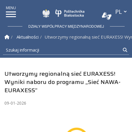
Przełącz
Politechnika Białostock
DZIAŁY WSPÓŁPRACY MIĘDZYNARODOWEJ
Strona Główna
Aktualności
Utworzymy regionalną sieć EURAXESS! Wy
Szukaj informacji
Sz
Utworzymy regionalną sieć EURAXESS!
Wyniki naboru do programu „Sieć NAWA-
EURAXESS”
09-01-2026